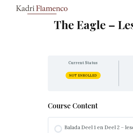
Skip
to
content
The Eagle – Le
Current Status
NOT ENROLLED
Course Content
Balada Deel 1 en Deel 2 – l