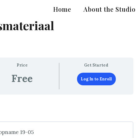
Home
About the Studio
smateriaal
Price
Get Started
Free
Log In to Enroll
esopname 19-05