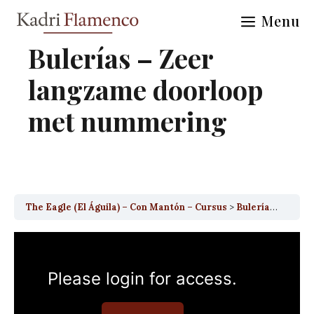
Skip
Menu
to
content
Bulerías – Zeer
langzame doorloop
met nummering
The Eagle (El Águila) – Con Mantón – Cursus
Bulerías – Zeer langzame doorloop met nummering
Please login for access.