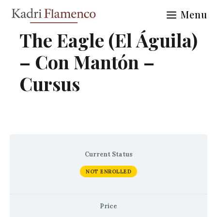
Skip
Menu
to
content
The Eagle (El Águila)
– Con Mantón –
Cursus
Current Status
NOT ENROLLED
Price